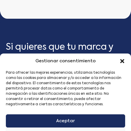
Si quieres que tu marca y
negocio de retail crezca,
Gestionar consentimiento
CRITERIA LOYALTY
es tu
Para ofrecer las mejores experiencias, utilizamos tecnologías
como las cookies para almacenar y/o acceder a la información
del dispositivo. El consentimiento de estas tecnologías nos
mejor partner.
permitirá procesar datos como el comportamiento de
navegación o las identificaciones únicas en este sitio. No
consentir o retirar el consentimiento, puede afectar
CONTÁCTANOS →
negativamente a ciertas características y funciones.
INICIO
NOSOTROS
CASOS DE ÉXITO
Aceptar